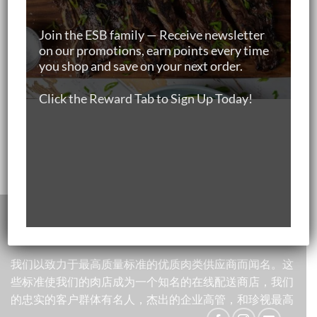
价
前
New Zealand 100% Grass-fed Rump Cap (1.3-
为：
价
1.5KG)
Join the ESB family — Receive newsletter
$57.50。
格
on our promotions, earn points every time
原
当
$
66.20
$
59.60
为：
you shop and save on your next order.
价
前
$46.00。
New Zealand 100% Grass-fed Tenderloin (2-
为：
价
2.4KG)
$66.20。
格
Click the Reward Tab to Sign Up Today!
原
当
$
149.00
$
134.00
为：
价
前
$59.60。
Australia Grass-fed Beef BBQ Bundle (4-6 pax)
为：
价
原
当
$
201.00
$149.00。
$
171.00
格
价
前
为：
为：
价
$134.00。
$201.00。
格
为：
ABOUT US
$171.00。
我们以致力于最高质量标准的优质肉类供应商而闻名。这
些标准使我们的肉店成为一个知名的在线配送商店，我们
的忠实的客户群体有名人，杰出的企业高管，和珍视最高