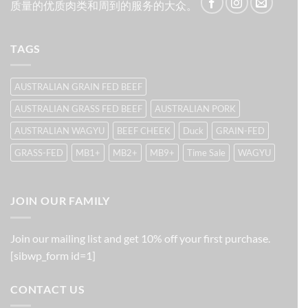
质量的优质肉类和周到的服务的大众。
TAGS
AUSTRALIAN GRAIN FED BEEF
AUSTRALIAN GRASS FED BEEF
AUSTRALIAN PORK
AUSTRALIAN WAGYU
BEEF CHEEK
Duck
GRAIN-FED
GRASS-FED
MB1+
MB2+
MB9+
Time Sale
WAGYU
JOIN OUR FAMILY
Join our mailing list and get 10% off your first purchase.
[sibwp_form id=1]
CONTACT US