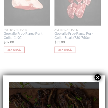
AUSTRALIAN PORK
AUSTRALIAN PORK
Gooralie Free-Range Pork
Gooralie Free-Range Pork
Collar (1KG)
Collar Steak (730-750g)
$
37.00
$
33.00
加入购物车
加入购物车
×
DEALS
25% OFF Silver Hill Irish Duck Leg Pack of 5
(1.7kg-1.8kg/pack)
原
当
$
57.50
$
46.00