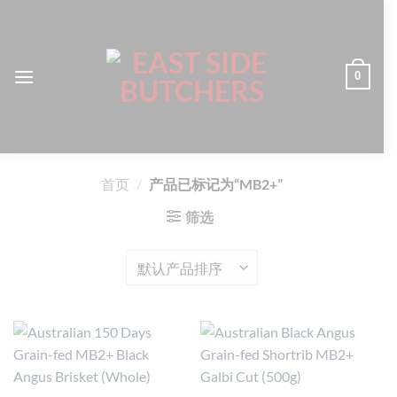
跳
到
内
容
0
首页
/
产品已标记为“MB2+”
筛选