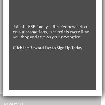
DEALS🌿🌿🌿
25% OFF Silver Hill Irish Duck Leg Pack of 5
(1.7kg-1.8kg/pack)
Join the ESB family — Receive newsletter
原
当
$
57.50
$
46.00
on our promotions, earn points every time
价
前
New Zealand 100% Grass-fed Rump Cap (1.3-
you shop and save on your next order.
为：
价
1.5KG)
$57.50。
格
原
当
$
66.20
$
59.60
Click the Reward Tab to Sign Up Today!
为：
价
前
$46.00。
New Zealand 100% Grass-fed Tenderloin (2-
为：
价
2.4KG)
$66.20。
格
原
当
$
149.00
$
134.00
为：
价
前
$59.60。
Australia Grass-fed Beef BBQ Bundle (4-6 pax)
为：
价
原
当
$
201.00
$149.00。
$
171.00
格
价
前
为：
为：
价
$134.00。
$201.00。
格
为：
ABOUT US