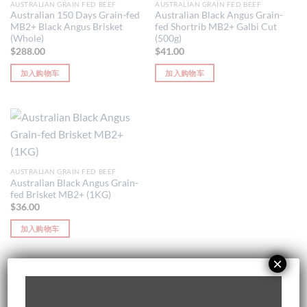
AUSTRALIAN GRAIN FED BEEF
AUSTRALIAN GRAIN FED BEEF
Australian 150 Days Grain-fed
Australian Black Angus Grain-
MB2+ Black Angus Brisket
fed Shortrib MB2+ Galbi Cut
(Whole)
(500g)
$
288.00
$
41.00
加入购物车
加入购物车
AUSTRALIAN GRAIN FED BEEF
Australian Black Angus Grain-
fed Brisket MB2+ (1KG)
$
36.00
加入购物车
×