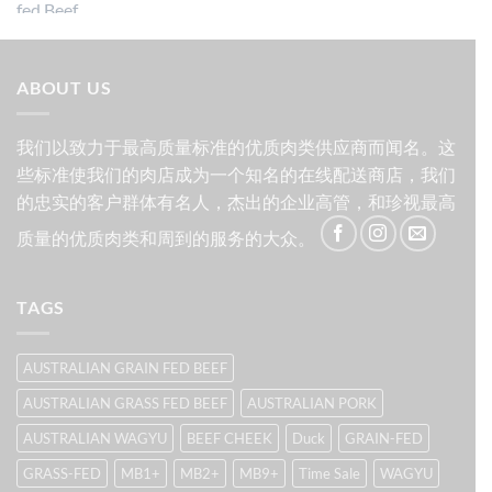
为：
价
$134.00。
$201.00。
格
为：
ABOUT US
$171.00。
我们以致力于最高质量标准的优质肉类供应商而闻名。这
些标准使我们的肉店成为一个知名的在线配送商店，我们
的忠实的客户群体有名人，杰出的企业高管，和珍视最高
质量的优质肉类和周到的服务的大众。
TAGS
AUSTRALIAN GRAIN FED BEEF
AUSTRALIAN GRASS FED BEEF
AUSTRALIAN PORK
AUSTRALIAN WAGYU
BEEF CHEEK
Duck
GRAIN-FED
GRASS-FED
MB1+
MB2+
MB9+
Time Sale
WAGYU