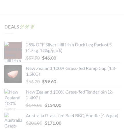
DEALS
25% OFF Silver Hill Irish Duck Leg Pack of 5
(1.7kg-1.8kg/pack)
原
当
$
57.50
$
46.00
价
前
New Zealand 100% Grass-fed Rump Cap (1.3-
为：
价
1.5KG)
$57.50。
格
原
当
$
66.20
$
59.60
为：
价
前
$46.00。
New Zealand 100% Grass-fed Tenderloin (2-
为：
价
2.4KG)
$66.20。
格
原
当
$
149.00
$
134.00
为：
价
前
$59.60。
Australia Grass-fed Beef BBQ Bundle (4-6 pax)
为：
价
原
当
$
201.00
$149.00。
$
171.00
格
价
前
为：