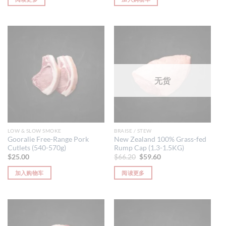
无货
LOW & SLOW SMOKE
BRAISE / STEW
Gooralie Free-Range Pork
New Zealand 100% Grass-fed
Cutlets (540-570g)
Rump Cap (1.3-1.5KG)
原
当
$
25.00
$
66.20
$
59.60
价
前
为：
价
加入购物车
阅读更多
$66.20。
格
为：
$59.60。