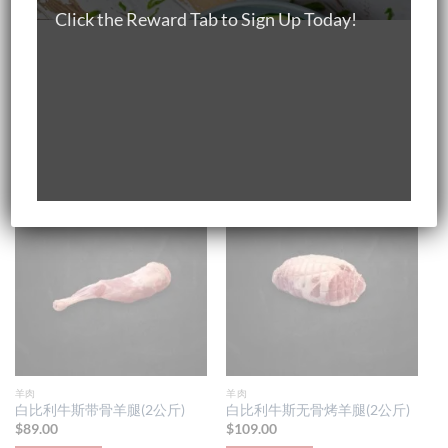
Click the Reward Tab to Sign Up Today!
AUSTRALIAN GRASS FED BEEF
羊肉
Australian Grass-fed Beef
法国白比利牛斯羊排(700-900
Burger Patty 150g
克)
$
5.00
$
72.00
加入购物车
加入购物车
羊肉
羊肉
白比利牛斯带骨羊腿(2公斤)
白比利牛斯无骨烤羊腿(2公斤)
$
89.00
$
109.00