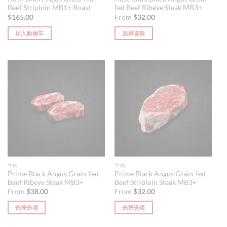
Beef Striploin MB1+ Roast
fed Beef Ribeye Steak MB3+
上
$
165.00
From
$
32.00
选
择
加入购物车
选择选项
这
本
些
产
选
品
项
有
多
种
变
体。
可
在
产
品
牛肉
牛肉
页
Prime Black Angus Grain-fed
Prime Black Angus Grain-fed
Beef Ribeye Steak MB3+
Beef Striploin Steak MB3+
面
From
$
38.00
From
$
32.00
上
选
选择选项
选择选项
择
本
本
这