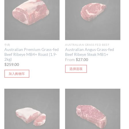
牛肉
AUSTRALIAN GRASS FED BEEF
Australian Premium Grass-fed
Australian Angus Grass-fed
Beef Ribeye MB4+ Roast (1.9-
Beef Ribeye Steak MB1+
2kg)
From
$
27.00
$
259.00
选择选项
加入购物车
本
产
品
有
多
种
变
体。
可