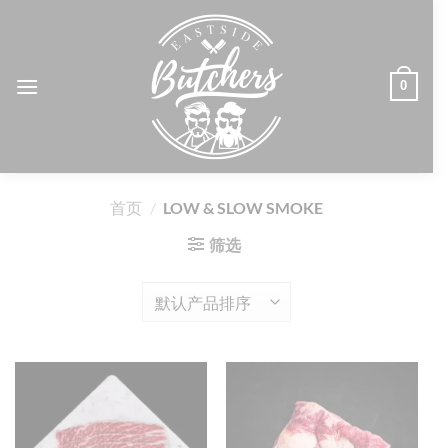
跳
到
内
容
0
首页
/
LOW & SLOW SMOKE
筛选