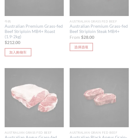
在
产
品
页
牛肉
AUSTRALIAN GRASS FED BEEF
Australian Premium Grass-fed
Australian Premium Grass-fed
面
Beef Striploin MB4+ Roast
Beef Striploin Steak MB4+
上
(1.9-2kg)
From
$
28.00
选
$
212.00
择
选择选项
这
加入购物车
本
些
产
选
品
项
有
多
种
变
体。
可
在
产
品
页
AUSTRALIAN GRASS FED BEEF
AUSTRALIAN GRAIN FED BEEF
Australian Angus Grass-fed
Australian Black Angus Grain-
面