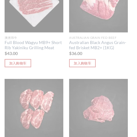
澳洲和牛
AUSTRALIAN GRAIN FED BEEF
Full Blood Wagyu MB9+ Short
Australian Black Angus Grain-
Rib Yakiniku Grilling Meat
fed Brisket MB2+ (1KG)
$
43.00
$
36.00
加入购物车
加入购物车