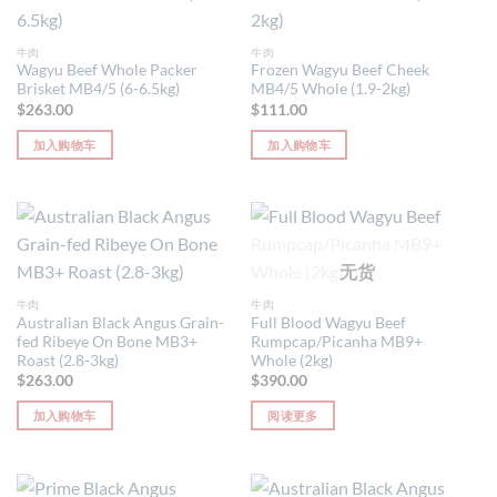
牛肉
牛肉
Wagyu Beef Whole Packer
Frozen Wagyu Beef Cheek
Brisket MB4/5 (6-6.5kg)
MB4/5 Whole (1.9-2kg)
$
263.00
$
111.00
加入购物车
加入购物车
无货
牛肉
牛肉
Australian Black Angus Grain-
Full Blood Wagyu Beef
fed Ribeye On Bone MB3+
Rumpcap/Picanha MB9+
Roast (2.8-3kg)
Whole (2kg)
$
263.00
$
390.00
加入购物车
阅读更多