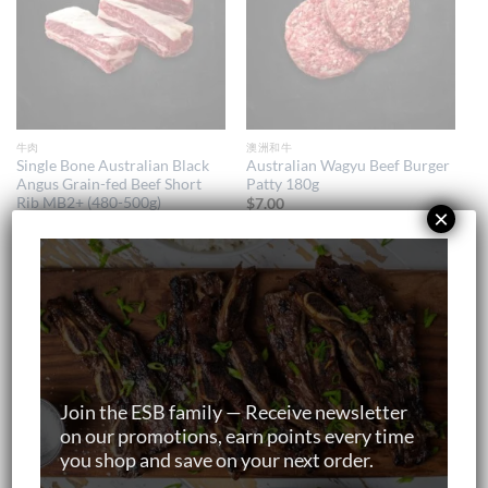
牛肉
澳洲和牛
Single Bone Australian Black
Australian Wagyu Beef Burger
Angus Grain-fed Beef Short
Patty 180g
Rib MB2+ (480-500g)
$
7.00
×
$
40.00
加入购物车
加入购物车
Join the ESB family — Receive newsletter
on our promotions, earn points every time
you shop and save on your next order.