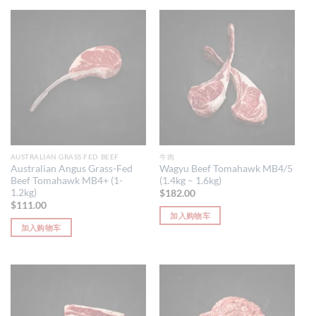
产
产
些
品
品
选
有
有
项
多
多
种
种
变
变
体。
体。
可
可
在
在
产
产
品
品
AUSTRALIAN GRASS FED BEEF
牛肉
页
页
Australian Angus Grass-Fed
Wagyu Beef Tomahawk MB4/5
Beef Tomahawk MB4+ (1-
(1.4kg – 1.6kg)
面
面
1.2kg)
$
182.00
上
上
$
111.00
选
选
加入购物车
择
择
加入购物车
这
这
些
些
选
选
项
项